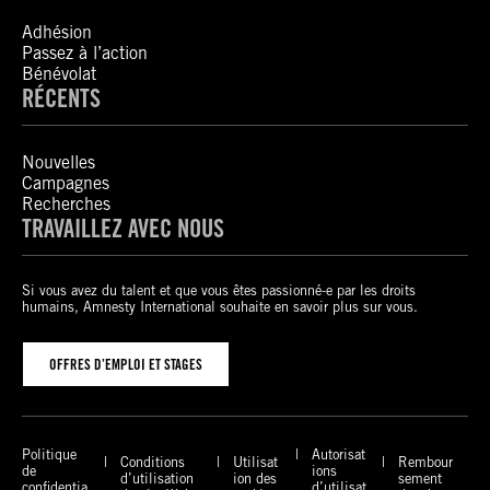
Adhésion
Passez à l’action
Bénévolat
RÉCENTS
Nouvelles
Campagnes
Recherches
TRAVAILLEZ AVEC NOUS
Si vous avez du talent et que vous êtes passionné-e par les droits
humains, Amnesty International souhaite en savoir plus sur vous.
OFFRES D’EMPLOI ET STAGES
Politique
Autorisat
Conditions
Utilisat
Rembour
de
ions
d’utilisation
ion des
sement
confidentia
d’utilisat