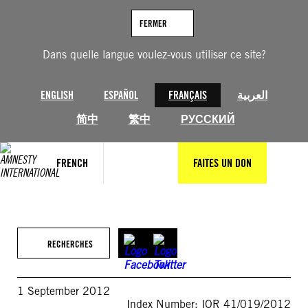
Aller
au
FERMER
contenu
Dans quelle langue voulez-vous utiliser ce site?
ENGLISH
ESPAÑOL
FRANÇAIS
العربية
简中
繁中
РУССКИЙ
FRENCH
FAITES UN DON
RECHERCHES
1 September 2012
Index Number: IOR 41/019/2012