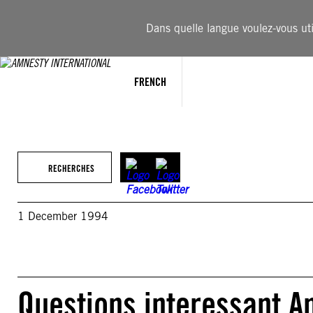
Aller
au
Dans quelle langue voulez-vous util
contenu
FRENCH
RECHERCHES
1 December 1994
Questions interessant Am