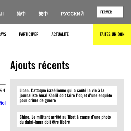
FERMER
ال
简中
繁中
РУССКИЙ
PAYS
PARTICIPER
ACTUALITÉ
FAITES UN DON
RECHERCHER
Ajouts récents
994
Liban. L’attaque israélienne qui a coûté la vie à la
journaliste Amal Khalil doit faire l’objet d’une enquête
pour crime de guerre
ñol
Chine. Le militant arrêté au Tibet à cause d’une photo
du dalaï-lama doit être libéré