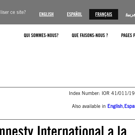
iser ce site?
ENGLISH
ESPAÑOL
FRANÇAIS
عربية
QUI SOMMES-NOUS?
QUE FAISONS-NOUS ?
PAGES 
Index Number: IOR 41/011/1
Also available in
English
,
Espa
nesty International a la