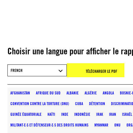
Choisir une langue pour afficher le rap
FRENCH
TÉLÉCHARGER LE PDF
AFGHANISTAN
AFRIQUE DU SUD
ALBANIE
ALGÉRIE
ANGOLA
BOSNIE-
CONVENTION CONTRE LA TORTURE (ONU)
CUBA
DÉTENTION
DISCRIMINATI
GUINÉE ÉQUATORIALE
HAÏTI
INDE
INDONÉSIE
IRAK
IRAN
ISRAËL
MILITANT·E·S ET DÉFENSEUR·E·S DES DROITS HUMAINS
MYANMAR
ONU
ORG