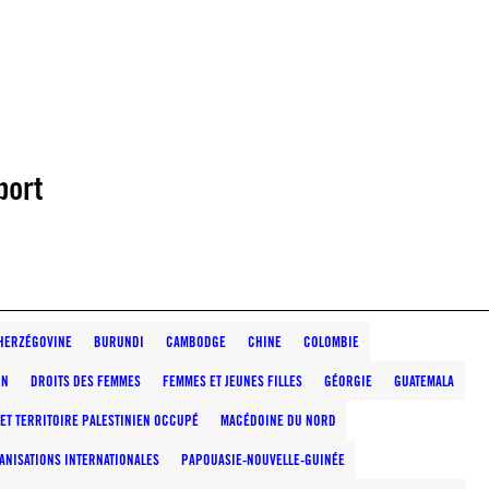
port
HERZÉGOVINE
BURUNDI
CAMBODGE
CHINE
COLOMBIE
ON
DROITS DES FEMMES
FEMMES ET JEUNES FILLES
GÉORGIE
GUATEMALA
 ET TERRITOIRE PALESTINIEN OCCUPÉ
MACÉDOINE DU NORD
ANISATIONS INTERNATIONALES
PAPOUASIE-NOUVELLE-GUINÉE