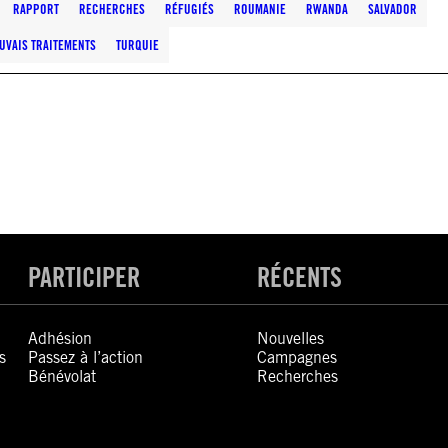
RAPPORT
RECHERCHES
RÉFUGIÉS
ROUMANIE
RWANDA
SALVADOR
UVAIS TRAITEMENTS
TURQUIE
PARTICIPER
RÉCENTS
Adhésion
Nouvelles
s
Passez à l’action
Campagnes
Bénévolat
Recherches