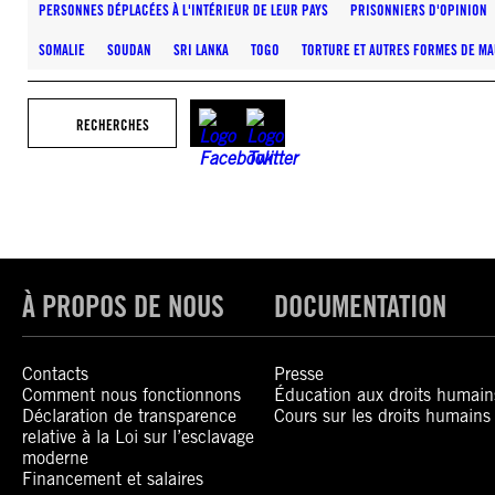
PERSONNES DÉPLACÉES À L'INTÉRIEUR DE LEUR PAYS
PRISONNIERS D'OPINION
SOMALIE
SOUDAN
SRI LANKA
TOGO
TORTURE ET AUTRES FORMES DE MA
RECHERCHES
À PROPOS DE NOUS
DOCUMENTATION
Contacts
Presse
Comment nous fonctionnons
Éducation aux droits humain
Déclaration de transparence
Cours sur les droits humains
relative à la Loi sur l’esclavage
moderne
Financement et salaires