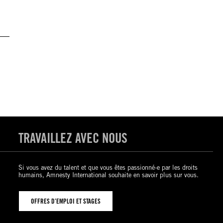
TRAVAILLEZ AVEC NOUS
Si vous avez du talent et que vous êtes passionné-e par les droits
humains, Amnesty International souhaite en savoir plus sur vous.
OFFRES D’EMPLOI ET STAGES