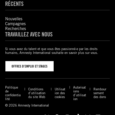
RÉCENTS
Nouvelles
Campagnes
Recherches
TRAVAILLEZ AVEC NOUS
Si vous avez du talent et que vous êtes passionné-e par les droits
humains, Amnesty International souhaite en savoir plus sur vous.
OFFRES D’EMPLOI ET STAGES
Politique
Autorisat
Conditions
Utilisat
Rembour
de
ions
d’utilisation
ion des
sement
confidentia
d’utilisat
du site Web
cookies
des dons
lité
ion
© 2026 Amnesty International