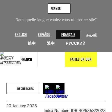
Aller
au
FERMER
contenu
Dans quelle langue voulez-vous utiliser ce site?
ENGLISH
ESPAÑOL
FRANÇAIS
العربية
简中
繁中
РУССКИЙ
FRENCH
FAITES UN DON
RECHERCHES
20 January 2023
Index Number: IOR 40/6358/2023