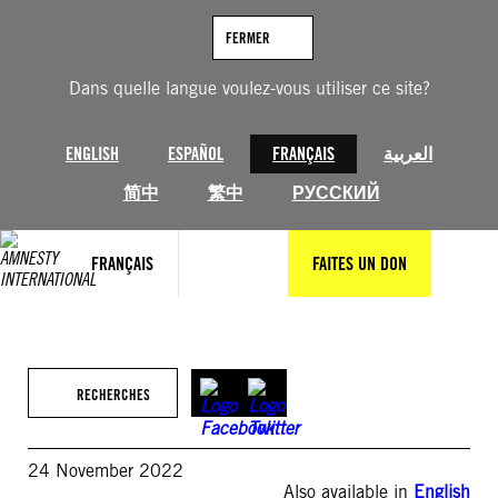
Aller
au
FERMER
contenu
Dans quelle langue voulez-vous utiliser ce site?
ENGLISH
ESPAÑOL
FRANÇAIS
العربية
简中
繁中
РУССКИЙ
FRANÇAIS
FAITES UN DON
RECHERCHES
24 November 2022
Also available in
English