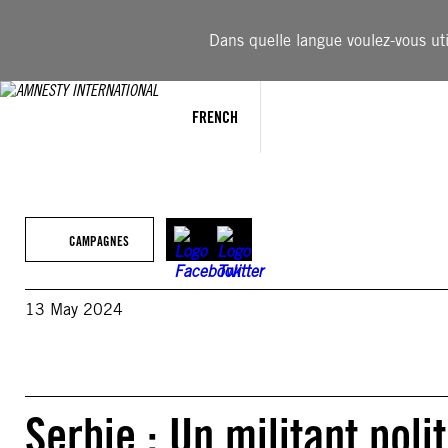
Aller
au
Dans quelle langue voulez-vous util
contenu
FRENCH
CAMPAGNES
13 May 2024
Serbie : Un militant poli