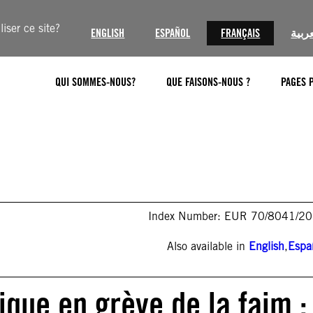
iser ce site?
ENGLISH
ESPAÑOL
FRANÇAIS
عربية
QUI SOMMES-NOUS?
QUE FAISONS-NOUS ?
PAGES 
Index Number: EUR 70/8041/2
Also available in
English
,
Espa
tique en grève de la faim :