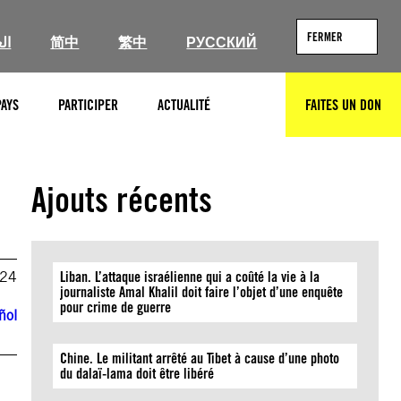
FERMER
ال
简中
繁中
РУССКИЙ
PAYS
PARTICIPER
ACTUALITÉ
FAITES UN DON
RECHERCHER
Ajouts récents
024
Liban. L’attaque israélienne qui a coûté la vie à la
journaliste Amal Khalil doit faire l’objet d’une enquête
pour crime de guerre
ñol
Chine. Le militant arrêté au Tibet à cause d’une photo
du dalaï-lama doit être libéré