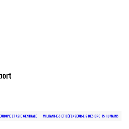
port
EUROPE ET ASIE CENTRALE
MILITANT·E·S ET DÉFENSEUR·E·S DES DROITS HUMAINS