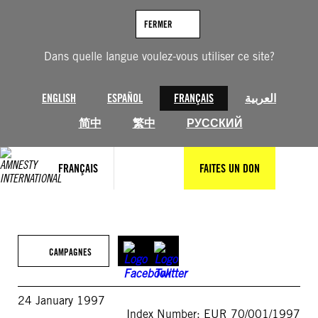
Aller
au
FERMER
contenu
Dans quelle langue voulez-vous utiliser ce site?
ENGLISH
ESPAÑOL
FRANÇAIS
العربية
简中
繁中
РУССКИЙ
FRANÇAIS
FAITES UN DON
CAMPAGNES
24 January 1997
Index Number: EUR 70/001/1997