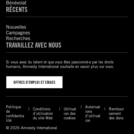
Bénévolat
RÉCENTS
Nouvelles
Campagnes
Recherches
TRAVAILLEZ AVEC NOUS
Si vous avez du talent et que vous êtes passionné-e par les droits
humains, Amnesty International souhaite en savoir plus sur vous.
OFFRES D’EMPLOI ET STAGES
Politique
Autorisat
Conditions
Utilisat
Rembour
de
ions
d’utilisation
ion des
sement
confidentia
d’utilisat
du site Web
cookies
des dons
lité
ion
© 2026 Amnesty International