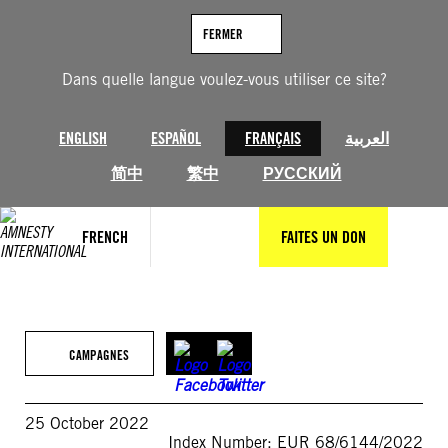
Aller
au
FERMER
contenu
Dans quelle langue voulez-vous utiliser ce site?
ENGLISH
ESPAÑOL
FRANÇAIS
العربية
简中
繁中
РУССКИЙ
FRENCH
FAITES UN DON
CAMPAGNES
25 October 2022
Index Number: EUR 68/6144/2022