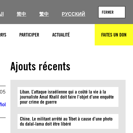
FERMER
ال
简中
繁中
РУССКИЙ
PAYS
PARTICIPER
ACTUALITÉ
FAITES UN DON
RECHERCHER
Ajouts récents
005
Liban. L’attaque israélienne qui a coûté la vie à la
journaliste Amal Khalil doit faire l’objet d’une enquête
pour crime de guerre
ñol
Chine. Le militant arrêté au Tibet à cause d’une photo
du dalaï-lama doit être libéré