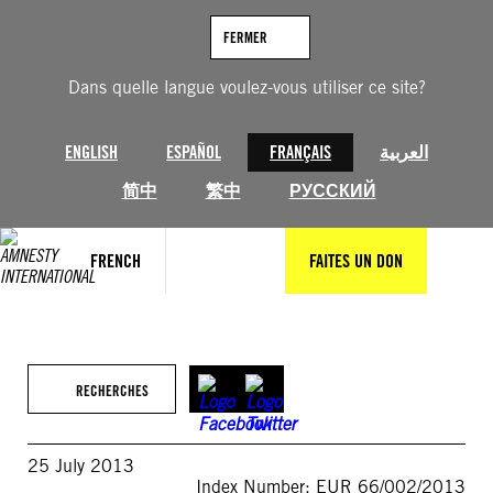
Aller
au
FERMER
contenu
Dans quelle langue voulez-vous utiliser ce site?
ENGLISH
ESPAÑOL
FRANÇAIS
العربية
简中
繁中
РУССКИЙ
FRENCH
FAITES UN DON
RECHERCHES
25 July 2013
Index Number: EUR 66/002/2013