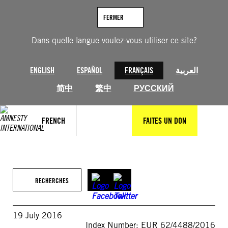
Aller
au
FERMER
contenu
Dans quelle langue voulez-vous utiliser ce site?
ENGLISH
ESPAÑOL
FRANÇAIS
العربية
简中
繁中
РУССКИЙ
FRENCH
FAITES UN DON
RECHERCHES
19 July 2016
Index Number: EUR 62/4488/2016