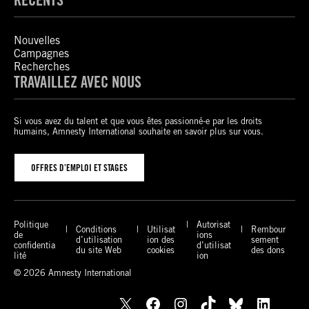
Nouvelles
Campagnes
Recherches
TRAVAILLEZ AVEC NOUS
Si vous avez du talent et que vous êtes passionné-e par les droits
humains, Amnesty International souhaite en savoir plus sur vous.
OFFRES D’EMPLOI ET STAGES
Politique
Autorisat
Conditions
Utilisat
Rembour
de
ions
d’utilisation
ion des
sement
confidentia
d’utilisat
du site Web
cookies
des dons
lité
ion
© 2026 Amnesty International
X
Facebook
Instagram
TikTok
Bluesky
LinkedIn