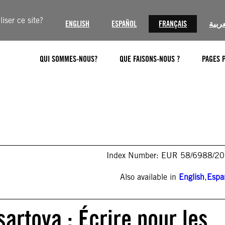
iser ce site?
ENGLISH
ESPAÑOL
FRANÇAIS
عربية
QUI SOMMES-NOUS?
QUE FAISONS-NOUS ?
PAGES 
Index Number: EUR 58/6988/2
Also available in
English
,
Espa
sartova : Écrire pour les