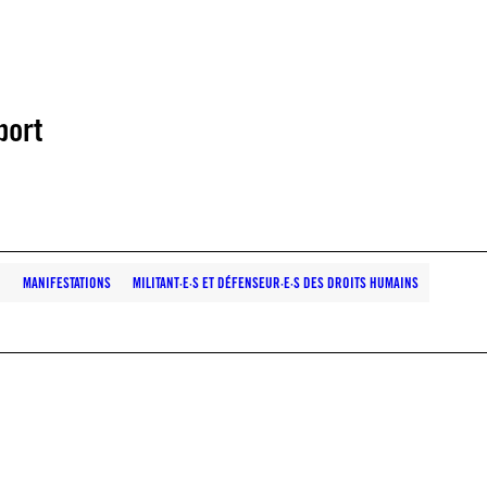
port
N
MANIFESTATIONS
MILITANT·E·S ET DÉFENSEUR·E·S DES DROITS HUMAINS