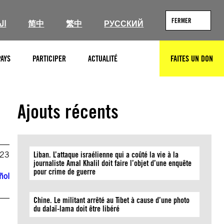
FERMER
ال
简中
繁中
РУССКИЙ
PAYS
PARTICIPER
ACTUALITÉ
FAITES UN DON
RECHERCHER
Ajouts récents
023
Liban. L’attaque israélienne qui a coûté la vie à la
journaliste Amal Khalil doit faire l’objet d’une enquête
pour crime de guerre
ñol
Chine. Le militant arrêté au Tibet à cause d’une photo
du dalaï-lama doit être libéré