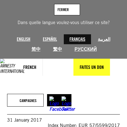
Aller
au
FERMER
contenu
Dans quelle langue voulez-vous utiliser ce site?
ENGLISH
ESPAÑOL
FRANÇAIS
العربية
简中
繁中
РУССКИЙ
FRENCH
FAITES UN DON
CAMPAGNES
31 January 2017
Index Number: EUR 57/5599/2017