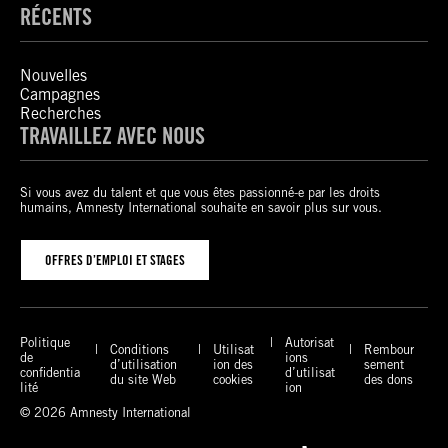
RÉCENTS
Nouvelles
Campagnes
Recherches
TRAVAILLEZ AVEC NOUS
Si vous avez du talent et que vous êtes passionné-e par les droits
humains, Amnesty International souhaite en savoir plus sur vous.
OFFRES D’EMPLOI ET STAGES
Politique
Autorisat
Conditions
Utilisat
Rembour
de
ions
d’utilisation
ion des
sement
confidentia
d’utilisat
du site Web
cookies
des dons
lité
ion
© 2026 Amnesty International