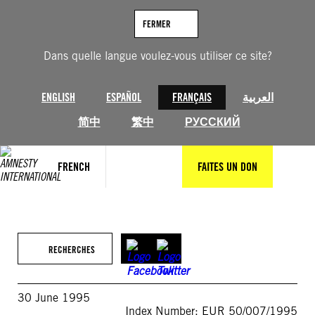
Aller
au
FERMER
contenu
Dans quelle langue voulez-vous utiliser ce site?
ENGLISH
ESPAÑOL
FRANÇAIS
العربية
简中
繁中
РУССКИЙ
FRENCH
FAITES UN DON
RECHERCHES
30 June 1995
Index Number: EUR 50/007/1995