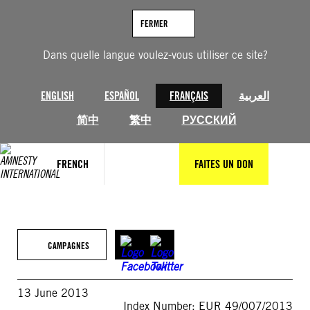
Aller
au
FERMER
contenu
Dans quelle langue voulez-vous utiliser ce site?
ENGLISH
ESPAÑOL
FRANÇAIS
العربية
简中
繁中
РУССКИЙ
FRENCH
FAITES UN DON
CAMPAGNES
13 June 2013
Index Number: EUR 49/007/2013