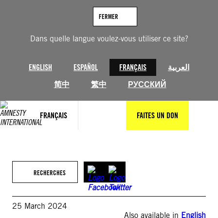
Aller
au
FERMER
contenu
Dans quelle langue voulez-vous utiliser ce site?
ENGLISH
ESPAÑOL
FRANÇAIS
العربية
简中
繁中
РУССКИЙ
FRANÇAIS
FAITES UN DON
RECHERCHES
25 March 2024
Also available in
English