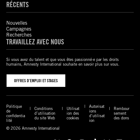
RÉCENTS
Nouvelles
Campagnes
Recherches
TRAVAILLEZ AVEC NOUS
Si vous avez du talent et que vous êtes passionné-e par les droits
humains, Amnesty International souhaite en savoir plus sur vous.
OFFRES D’EMPLOI ET STAGES
Politique
Autorisat
Conditions
Utilisat
Rembour
de
ions
d’utilisation
ion des
sement
confidentia
d’utilisat
du site Web
cookies
des dons
lité
ion
© 2026 Amnesty International