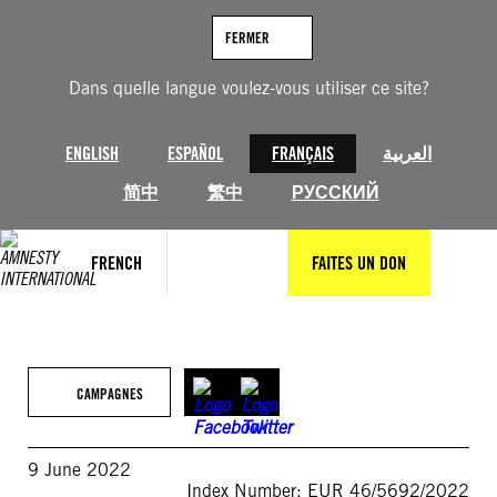
Aller
au
FERMER
contenu
Dans quelle langue voulez-vous utiliser ce site?
ENGLISH
ESPAÑOL
FRANÇAIS
العربية
简中
繁中
РУССКИЙ
FRENCH
FAITES UN DON
CAMPAGNES
9 June 2022
Index Number: EUR 46/5692/2022