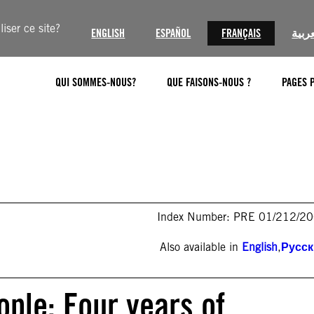
iser ce site?
ENGLISH
ESPAÑOL
FRANÇAIS
عربية
QUI SOMMES-NOUS?
QUE FAISONS-NOUS ?
PAGES 
Index Number: PRE 01/212/2
Also available in
English
,
Русс
ople: Four years of