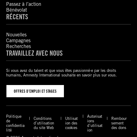
Passez à l’action
Bénévolat
RÉCENTS
Nouvelles
Campagnes
Recherches
TRAVAILLEZ AVEC NOUS
Si vous avez du talent et que vous êtes passionné-e par les droits
humains, Amnesty International souhaite en savoir plus sur vous.
OFFRES D’EMPLOI ET STAGES
Politique
Autorisat
Conditions
Utilisat
Rembour
de
ions
d’utilisation
ion des
sement
confidentia
d’utilisat
du site Web
cookies
des dons
lité
ion