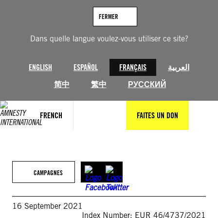
Aller
au
FERMER
contenu
Dans quelle langue voulez-vous utiliser ce site?
ENGLISH
ESPAÑOL
FRANÇAIS
العربية
简中
繁中
РУССКИЙ
FRENCH
FAITES UN DON
CAMPAGNES
16 September 2021
Index Number: EUR 46/4737/2021