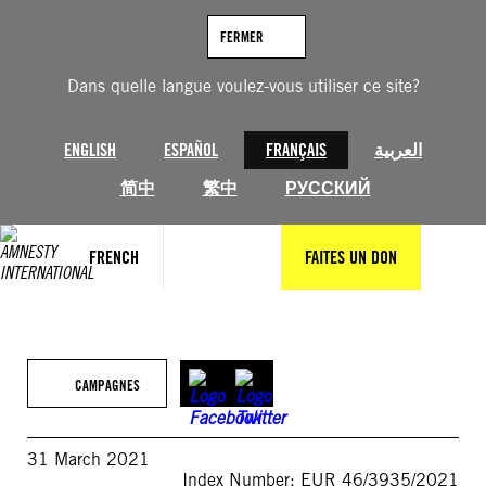
Aller
au
FERMER
contenu
Dans quelle langue voulez-vous utiliser ce site?
ENGLISH
ESPAÑOL
FRANÇAIS
العربية
简中
繁中
РУССКИЙ
FRENCH
FAITES UN DON
CAMPAGNES
31 March 2021
Index Number: EUR 46/3935/2021