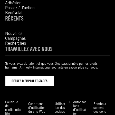
Adhésion
Passez à l’action
Bénévolat
RÉCENTS
Nouvelles
Campagnes
Recherches
TRAVAILLEZ AVEC NOUS
Si vous avez du talent et que vous êtes passionné-e par les droits
humains, Amnesty International souhaite en savoir plus sur vous.
OFFRES D’EMPLOI ET STAGES
Politique
Autorisat
Conditions
Utilisat
Rembour
de
ions
d’utilisation
ion des
sement
confidentia
d’utilisat
du site Web
cookies
des dons
lité
ion