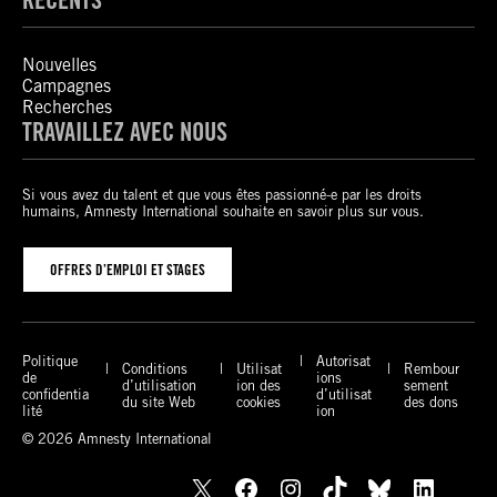
Nouvelles
Campagnes
Recherches
TRAVAILLEZ AVEC NOUS
Si vous avez du talent et que vous êtes passionné-e par les droits
humains, Amnesty International souhaite en savoir plus sur vous.
OFFRES D’EMPLOI ET STAGES
Politique
Autorisat
Conditions
Utilisat
Rembour
de
ions
d’utilisation
ion des
sement
confidentia
d’utilisat
du site Web
cookies
des dons
lité
ion
© 2026 Amnesty International
X
Facebook
Instagram
TikTok
Bluesky
LinkedIn