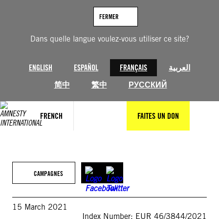
Aller
au
FERMER
contenu
Dans quelle langue voulez-vous utiliser ce site?
ENGLISH
ESPAÑOL
FRANÇAIS
العربية
简中
繁中
РУССКИЙ
FRENCH
FAITES UN DON
CAMPAGNES
15 March 2021
Index Number: EUR 46/3844/2021