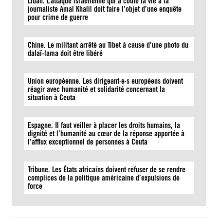
Liban. L’attaque israélienne qui a coûté la vie à la
journaliste Amal Khalil doit faire l’objet d’une enquête
pour crime de guerre
Chine. Le militant arrêté au Tibet à cause d’une photo du
dalaï-lama doit être libéré
Union européenne. Les dirigeant·e·s européens doivent
réagir avec humanité et solidarité concernant la
situation à Ceuta
Espagne. Il faut veiller à placer les droits humains, la
dignité et l’humanité au cœur de la réponse apportée à
l’afflux exceptionnel de personnes à Ceuta
Tribune. Les États africains doivent refuser de se rendre
complices de la politique américaine d’expulsions de
force