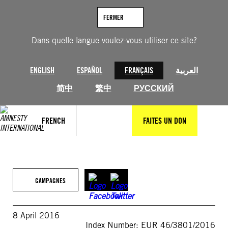
Aller
au
FERMER
contenu
Dans quelle langue voulez-vous utiliser ce site?
ENGLISH
ESPAÑOL
FRANÇAIS
العربية
简中
繁中
РУССКИЙ
FRENCH
FAITES UN DON
CAMPAGNES
8 April 2016
Index Number: EUR 46/3801/2016