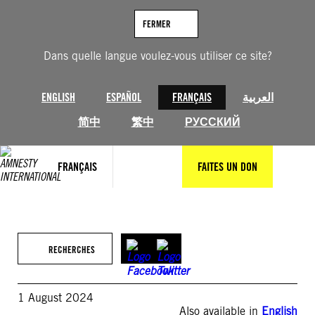
Aller
au
FERMER
contenu
Dans quelle langue voulez-vous utiliser ce site?
ENGLISH
ESPAÑOL
FRANÇAIS
العربية
简中
繁中
РУССКИЙ
FRANÇAIS
FAITES UN DON
RECHERCHES
1 August 2024
Also available in
English