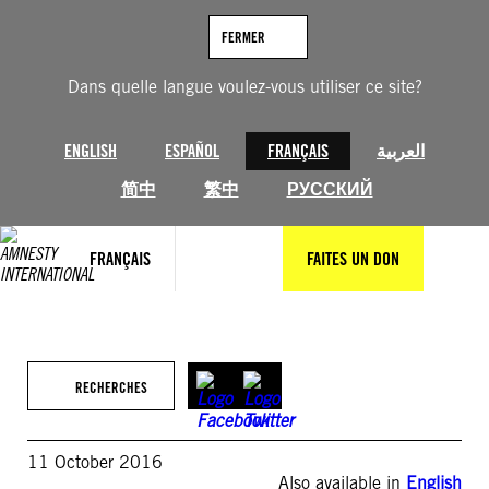
Aller
au
FERMER
contenu
Dans quelle langue voulez-vous utiliser ce site?
ENGLISH
ESPAÑOL
FRANÇAIS
العربية
简中
繁中
РУССКИЙ
FRANÇAIS
FAITES UN DON
RECHERCHES
11 October 2016
Also available in
English