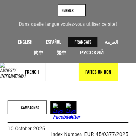
Aller
au
FERMER
contenu
Dans quelle langue voulez-vous utiliser ce site?
ENGLISH
ESPAÑOL
FRANÇAIS
العربية
简中
繁中
РУССКИЙ
FRENCH
FAITES UN DON
CAMPAGNES
10 October 2025
Index Number: EUR 45/0377/2025