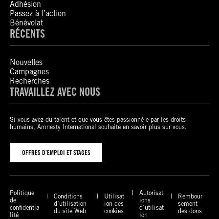
Adhésion
Passez à l’action
Bénévolat
RÉCENTS
Nouvelles
Campagnes
Recherches
TRAVAILLEZ AVEC NOUS
Si vous avez du talent et que vous êtes passionné-e par les droits
humains, Amnesty International souhaite en savoir plus sur vous.
OFFRES D’EMPLOI ET STAGES
Politique
Autorisat
Conditions
Utilisat
Rembour
de
ions
d’utilisation
ion des
sement
confidentia
d’utilisat
du site Web
cookies
des dons
lité
ion