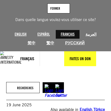
Aller
au
FERMER
contenu
Dans quelle langue voulez-vous utiliser ce site?
ENGLISH
ESPAÑOL
FRANÇAIS
العربية
简中
繁中
РУССКИЙ
FRANÇAIS
FAITES UN DON
RECHERCHES
19 June 2025
Also available in
English
,
Türkçe