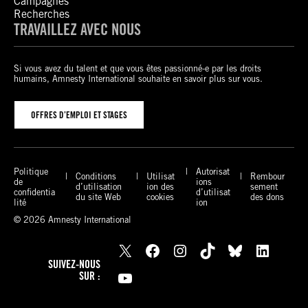
Campagnes
Recherches
TRAVAILLEZ AVEC NOUS
Si vous avez du talent et que vous êtes passionné-e par les droits
humains, Amnesty International souhaite en savoir plus sur vous.
OFFRES D’EMPLOI ET STAGES
Politique
Autorisat
Conditions
Utilisat
Rembour
de
ions
d’utilisation
ion des
sement
confidentia
d’utilisat
du site Web
cookies
des dons
lité
ion
© 2026 Amnesty International
X
Facebook
Instagram
TikTok
Bluesky
LinkedIn
SUIVEZ-NOUS
YouTube
SUR :