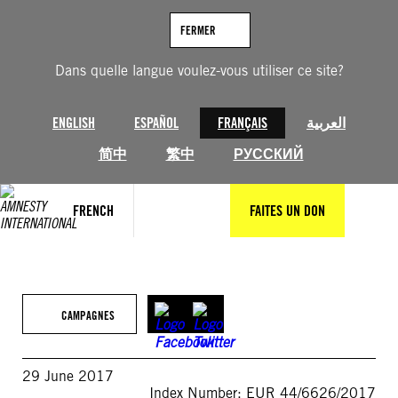
Aller
au
FERMER
contenu
Dans quelle langue voulez-vous utiliser ce site?
ENGLISH
ESPAÑOL
FRANÇAIS
العربية
简中
繁中
РУССКИЙ
FRENCH
FAITES UN DON
CAMPAGNES
29 June 2017
Index Number: EUR 44/6626/2017