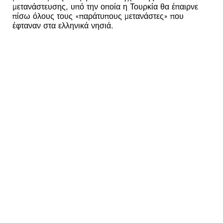
μετανάστευσης, υπό την οποία η Τουρκία θα έπαιρνε
πίσω όλους τους «παράτυπους μετανάστες» που
έφταναν στα ελληνικά νησιά.