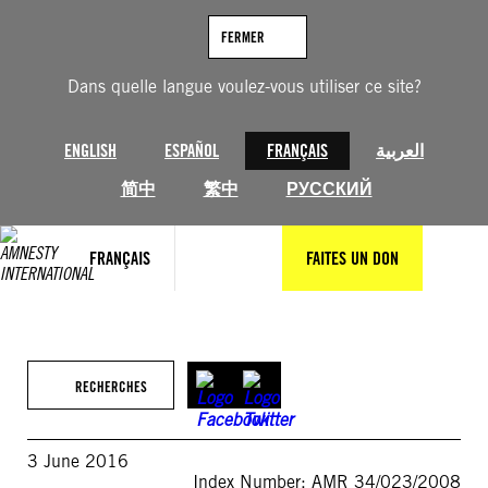
Aller
au
FERMER
contenu
Dans quelle langue voulez-vous utiliser ce site?
ENGLISH
ESPAÑOL
FRANÇAIS
العربية
简中
繁中
РУССКИЙ
FRANÇAIS
FAITES UN DON
RECHERCHES
3 June 2016
Index Number: AMR 34/023/2008