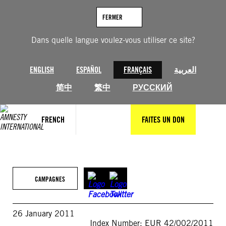
Aller
au
FERMER
contenu
Dans quelle langue voulez-vous utiliser ce site?
ENGLISH
ESPAÑOL
FRANÇAIS
العربية
简中
繁中
РУССКИЙ
FRENCH
FAITES UN DON
CAMPAGNES
26 January 2011
Index Number: EUR 42/002/2011