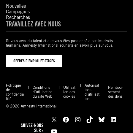
Nouvelles
Campagnes
Recherches
TRAVAILLEZ AVEC NOUS
Si vous avez du talent et que vous êtes passionné-e par les droits
humains, Amnesty International souhaite en savoir plus sur vous.
OFFRES D’EMPLOI ET STAGES
Politique
Autorisat
Conditions
Utilisat
Rembour
de
ions
d’utilisation
ion des
sement
confidentia
d’utilisat
du site Web
cookies
des dons
lité
ion
© 2026 Amnesty International
X
Facebook
Instagram
TikTok
Bluesky
LinkedIn
SUIVEZ-NOUS
YouTube
SUR :