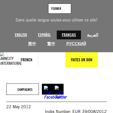
Aller
au
FERMER
contenu
Dans quelle langue voulez-vous utiliser ce site?
ENGLISH
ESPAÑOL
FRANÇAIS
العربية
简中
繁中
РУССКИЙ
FRENCH
FAITES UN DON
CAMPAGNES
22 May 2012
Index Number: EUR 39/008/2012