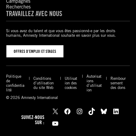
Campagnes
Recherches
TRAVAILLEZ AVEC NOUS
Si vous avez du talent et que vous êtes passionné-e par les droits
humains, Amnesty International souhaite en savoir plus sur vous.
OFFRES D’EMPLOI ET STAGES
Politique
Autorisat
Conditions
Utilisat
Rembour
de
ions
d’utilisation
ion des
sement
confidentia
d’utilisat
du site Web
cookies
des dons
lité
ion
© 2026 Amnesty International
X
Facebook
Instagram
TikTok
Bluesky
LinkedIn
SUIVEZ-NOUS
YouTube
SUR :