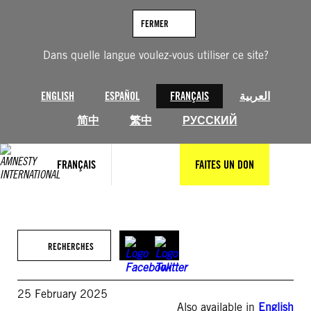
Aller
au
FERMER
contenu
Dans quelle langue voulez-vous utiliser ce site?
ENGLISH
ESPAÑOL
FRANÇAIS
العربية
简中
繁中
РУССКИЙ
FRANÇAIS
FAITES UN DON
RECHERCHES
25 February 2025
Also available in
English