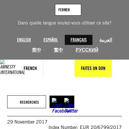
Aller
au
FERMER
contenu
Dans quelle langue voulez-vous utiliser ce site?
ENGLISH
ESPAÑOL
FRANÇAIS
العربية
简中
繁中
РУССКИЙ
FRENCH
FAITES UN DON
RECHERCHES
29 November 2017
Index Number: EUR 20/6799/2017