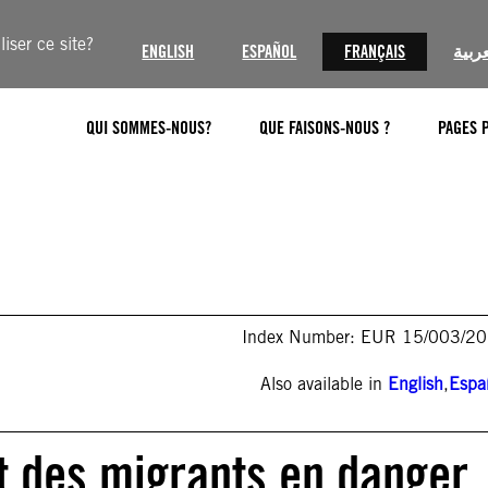
iser ce site?
ENGLISH
ESPAÑOL
FRANÇAIS
عربية
QUI SOMMES-NOUS?
QUE FAISONS-NOUS ?
PAGES 
Index Number: EUR 15/003/2
Also available in
English
,
Espa
et des migrants en danger