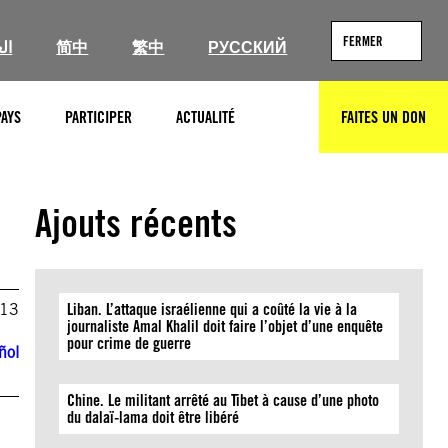
FERMER
ال
简中
繁中
РУССКИЙ
PAYS
PARTICIPER
ACTUALITÉ
FAITES UN DON
RECHERCHER
Ajouts récents
013
Liban. L’attaque israélienne qui a coûté la vie à la
journaliste Amal Khalil doit faire l’objet d’une enquête
pour crime de guerre
ñol
Chine. Le militant arrêté au Tibet à cause d’une photo
du dalaï-lama doit être libéré