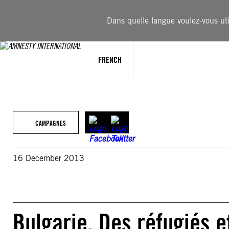
Aller
au
Dans quelle langue voulez-vous util
contenu
FRENCH
CAMPAGNES
16 December 2013
Bulgarie. Des réfugiés 