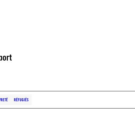
port
VRETÉ
RÉFUGIÉS