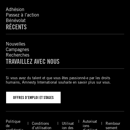
Adhésion
Passez à l’action
Bénévolat
RÉCENTS
Nouvelles
Campagnes
Recherches
TRAVAILLEZ AVEC NOUS
Si vous avez du talent et que vous êtes passionné-e par les droits
humains, Amnesty International souhaite en savoir plus sur vous.
OFFRES D’EMPLOI ET STAGES
Politique
Autorisat
Conditions
Utilisat
Rembour
de
ions
d’utilisation
ion des
sement