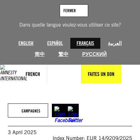
Aller
au
FERMER
contenu
Dans quelle langue voulez-vous utiliser ce site?
ENGLISH
ESPAÑOL
FRANÇAIS
العربية
简中
繁中
РУССКИЙ
FRENCH
FAITES UN DON
CAMPAGNES
3 April 2025
Index Number: EUR 14/9209/2025