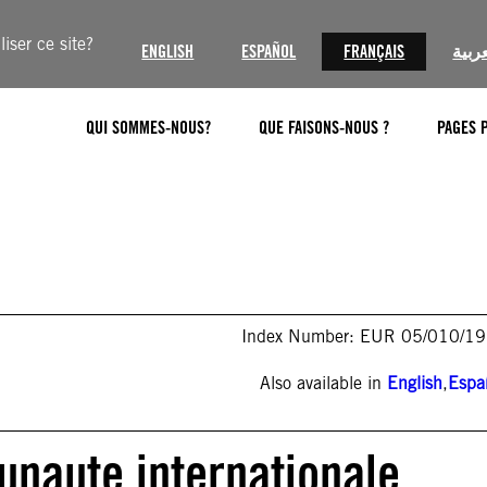
iser ce site?
ENGLISH
ESPAÑOL
FRANÇAIS
عربية
QUI SOMMES-NOUS?
QUE FAISONS-NOUS ?
PAGES 
Index Number: EUR 05/010/1
Also available in
English
,
Espa
unaute internationale