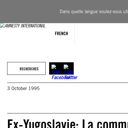
Aller
au
Dans quelle langue voulez-vous util
contenu
FRENCH
RECHERCHES
3 October 1995
Ex-Yugoslavie: La comm