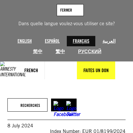
Aller
au
FERMER
contenu
Dans quelle langue voulez-vous utiliser ce site?
ENGLISH
ESPAÑOL
FRANÇAIS
العربية
简中
繁中
РУССКИЙ
FRENCH
FAITES UN DON
RECHERCHES
8 July 2024
Index Number: EUR 01/8199/2024