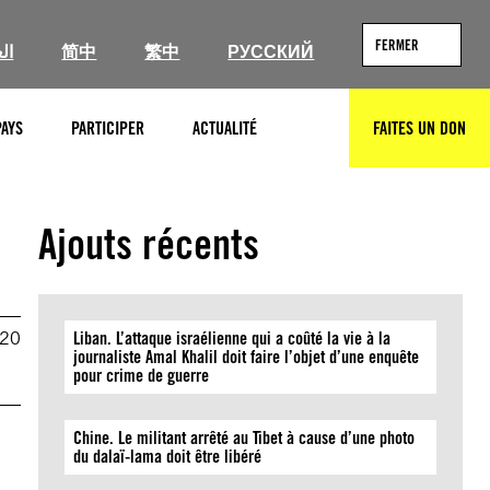
FERMER
ال
简中
繁中
РУССКИЙ
PAYS
PARTICIPER
ACTUALITÉ
FAITES UN DON
RECHERCHER
Ajouts récents
020
Liban. L’attaque israélienne qui a coûté la vie à la
journaliste Amal Khalil doit faire l’objet d’une enquête
pour crime de guerre
Chine. Le militant arrêté au Tibet à cause d’une photo
du dalaï-lama doit être libéré