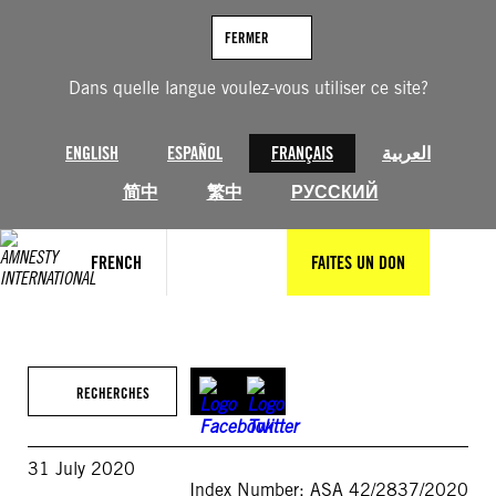
Aller
au
FERMER
contenu
Dans quelle langue voulez-vous utiliser ce site?
ENGLISH
ESPAÑOL
FRANÇAIS
العربية
简中
繁中
РУССКИЙ
FRENCH
FAITES UN DON
RECHERCHES
31 July 2020
Index Number: ASA 42/2837/2020