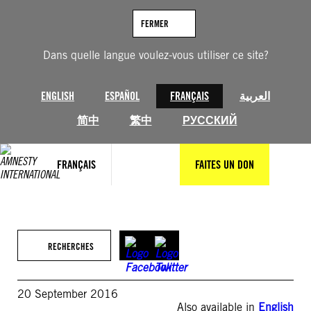
Aller
au
FERMER
contenu
Dans quelle langue voulez-vous utiliser ce site?
ENGLISH
ESPAÑOL
FRANÇAIS
العربية
简中
繁中
РУССКИЙ
FRANÇAIS
FAITES UN DON
RECHERCHES
20 September 2016
Also available in
English