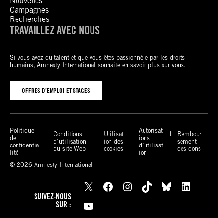
Nouvelles
Campagnes
Recherches
TRAVAILLEZ AVEC NOUS
Si vous avez du talent et que vous êtes passionné-e par les droits
humains, Amnesty International souhaite en savoir plus sur vous.
OFFRES D’EMPLOI ET STAGES
Politique
Autorisat
Conditions
Utilisat
Rembour
de
ions
d’utilisation
ion des
sement
confidentia
d’utilisat
du site Web
cookies
des dons
lité
ion
© 2026 Amnesty International
X
Facebook
Instagram
TikTok
Bluesky
LinkedIn
SUIVEZ-NOUS
YouTube
SUR :