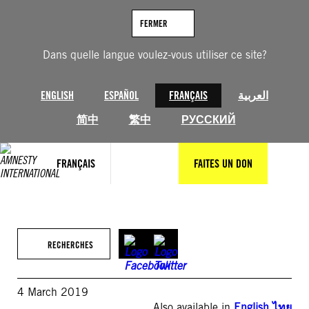
Aller
au
FERMER
contenu
Dans quelle langue voulez-vous utiliser ce site?
ENGLISH
ESPAÑOL
FRANÇAIS
العربية
简中
繁中
РУССКИЙ
FRANÇAIS
FAITES UN DON
RECHERCHES
4 March 2019
Also available in
English
,
ไทย