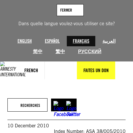
Aller
au
FERMER
contenu
Dans quelle langue voulez-vous utiliser ce site?
ENGLISH
ESPAÑOL
FRANÇAIS
العربية
简中
繁中
РУССКИЙ
FRENCH
FAITES UN DON
RECHERCHES
10 December 2010
Index Number: ASA 38/005/2010