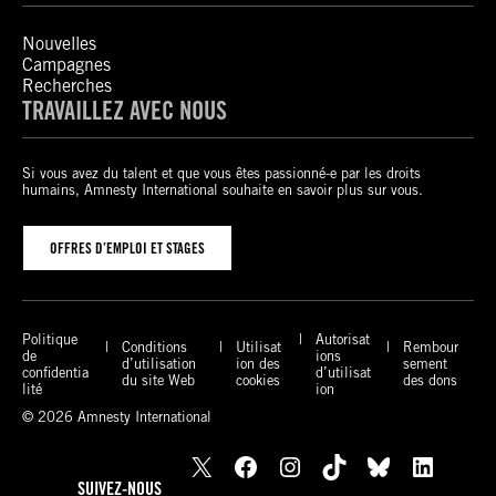
Nouvelles
Campagnes
Recherches
TRAVAILLEZ AVEC NOUS
Si vous avez du talent et que vous êtes passionné-e par les droits
humains, Amnesty International souhaite en savoir plus sur vous.
OFFRES D’EMPLOI ET STAGES
Politique
Autorisat
Conditions
Utilisat
Rembour
de
ions
d’utilisation
ion des
sement
confidentia
d’utilisat
du site Web
cookies
des dons
lité
ion
© 2026 Amnesty International
X
Facebook
Instagram
TikTok
Bluesky
LinkedIn
SUIVEZ-NOUS