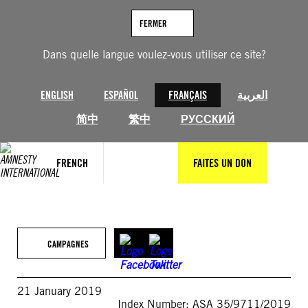
Aller
au
FERMER
contenu
Dans quelle langue voulez-vous utiliser ce site?
ENGLISH
ESPAÑOL
FRANÇAIS
العربية
简中
繁中
РУССКИЙ
FRENCH
FAITES UN DON
CAMPAGNES
21 January 2019
Index Number: ASA 35/9711/2019