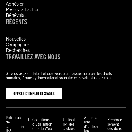
Adhésion
Passez à l’action
Bénévolat
RÉCENTS
Nouvelles
Campagnes
Recherches
TRAVAILLEZ AVEC NOUS
Si vous avez du talent et que vous êtes passionné-e par les droits
humains, Amnesty International souhaite en savoir plus sur vous.
OFFRES D’EMPLOI ET STAGES
Politique
Autorisat
Conditions
Utilisat
Rembour
de
ions
d’utilisation
ion des
sement
confidentia
d’utilisat
du site Web
cookies
des dons
lité
ion