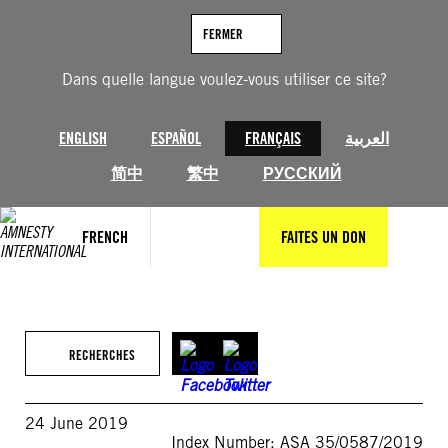
Aller
au
FERMER
contenu
Dans quelle langue voulez-vous utiliser ce site?
ENGLISH
ESPAÑOL
FRANÇAIS
العربية
简中
繁中
РУССКИЙ
FRENCH
FAITES UN DON
RECHERCHES
24 June 2019
Index Number: ASA 35/0587/2019