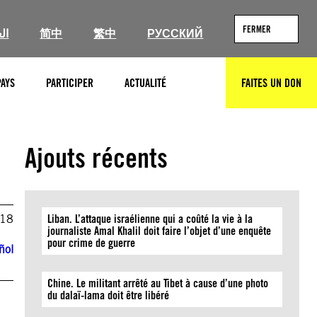
FERMER
ال
简中
繁中
РУССКИЙ
PAYS
PARTICIPER
ACTUALITÉ
FAITES UN DON
RECHERCHER
Ajouts récents
018
Liban. L’attaque israélienne qui a coûté la vie à la
journaliste Amal Khalil doit faire l’objet d’une enquête
pour crime de guerre
ñol
Chine. Le militant arrêté au Tibet à cause d’une photo
du dalaï-lama doit être libéré