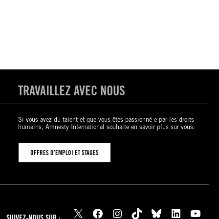
TRAVAILLEZ AVEC NOUS
Si vous avez du talent et que vous êtes passionné-e par les droits
humains, Amnesty International souhaite en savoir plus sur vous.
OFFRES D’EMPLOI ET STAGES
X
Facebook
Instagram
TikTok
Bluesky
LinkedIn
YouTube
SUIVEZ-NOUS SUR :