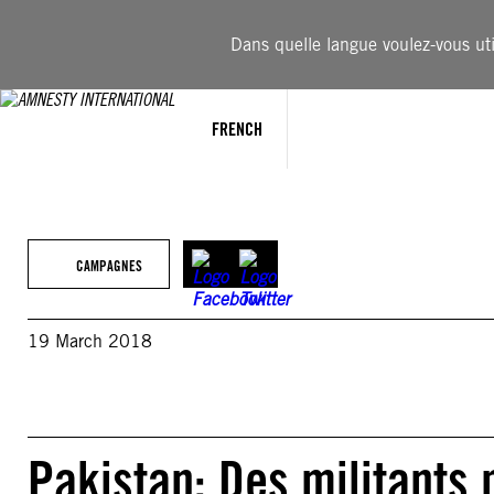
Aller
au
Dans quelle langue voulez-vous util
contenu
FRENCH
CAMPAGNES
19 March 2018
Pakistan: Des militants