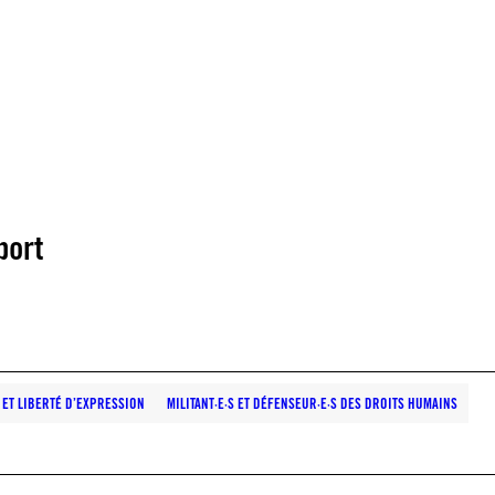
port
ET LIBERTÉ D’EXPRESSION
MILITANT·E·S ET DÉFENSEUR·E·S DES DROITS HUMAINS