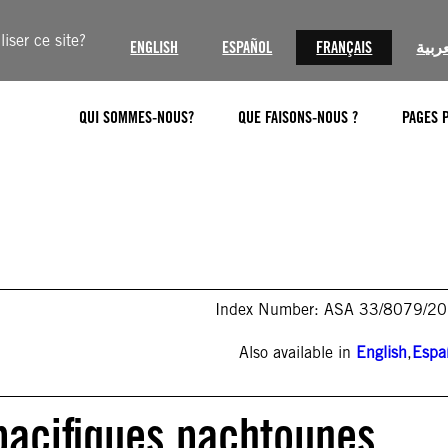
iser ce site?
ENGLISH
ESPAÑOL
FRANÇAIS
عربية
QUI SOMMES-NOUS?
QUE FAISONS-NOUS ?
PAGES 
Index Number: ASA 33/8079/2
Also available in
English
,
Espa
 pacifiques pachtounes