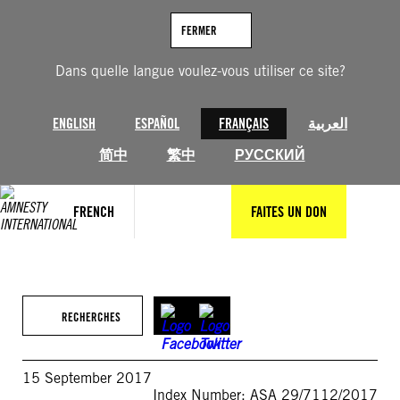
Aller
au
FERMER
contenu
Dans quelle langue voulez-vous utiliser ce site?
ENGLISH
ESPAÑOL
FRANÇAIS
العربية
简中
繁中
РУССКИЙ
FRENCH
FAITES UN DON
RECHERCHES
15 September 2017
Index Number: ASA 29/7112/2017