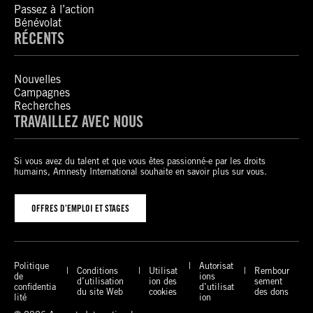
Passez à l’action
Bénévolat
RÉCENTS
Nouvelles
Campagnes
Recherches
TRAVAILLEZ AVEC NOUS
Si vous avez du talent et que vous êtes passionné-e par les droits
humains, Amnesty International souhaite en savoir plus sur vous.
OFFRES D’EMPLOI ET STAGES
Politique
Autorisat
Conditions
Utilisat
Rembour
de
ions
d’utilisation
ion des
sement
confidentia
d’utilisat
du site Web
cookies
des dons
lité
ion