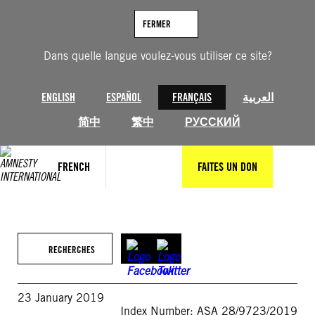
Aller
au
FERMER
contenu
Dans quelle langue voulez-vous utiliser ce site?
ENGLISH
ESPAÑOL
FRANÇAIS
العربية
简中
繁中
РУССКИЙ
FRENCH
FAITES UN DON
RECHERCHES
23 January 2019
Index Number: ASA 28/9723/2019