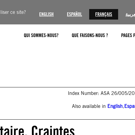
iser ce site?
ENGLISH
ESPAÑOL
FRANÇAIS
عربية
QUI SOMMES-NOUS?
QUE FAISONS-NOUS ?
PAGES 
Index Number: ASA 26/005/2
Also available in
English
,
Espa
aire. Craintes