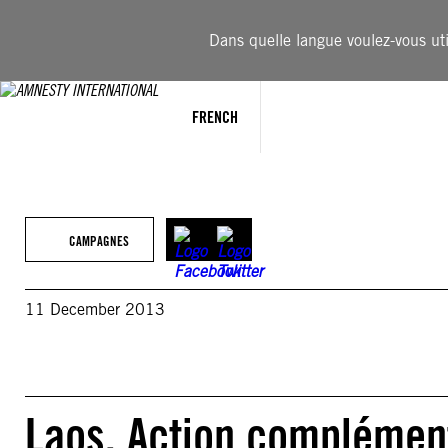
Aller
au
Dans quelle langue voulez-vous util
contenu
FRENCH
CAMPAGNES
11 December 2013
Laos. Action complément