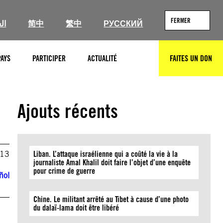
FERMER
ال
简中
繁中
РУССКИЙ
PAYS
PARTICIPER
ACTUALITÉ
FAITES UN DON
RECHERCHER
Ajouts récents
013
Liban. L’attaque israélienne qui a coûté la vie à la
journaliste Amal Khalil doit faire l’objet d’une enquête
pour crime de guerre
ñol
Chine. Le militant arrêté au Tibet à cause d’une photo
du dalaï-lama doit être libéré