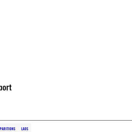
port
SPARITIONS
LAOS