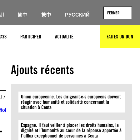
FERMER
ال
简中
繁中
РУССКИЙ
PAYS
PARTICIPER
ACTUALITÉ
FAITES UN DON
RECHERCHER
Ajouts récents
017
Union européenne. Les dirigeant·e·s européens doivent
réagir avec humanité et solidarité concernant la
situation à Ceuta
ñol
Espagne. Il faut veiller à placer les droits humains, la
T
dignité et l’humanité au cœur de la réponse apportée à
l’afflux exceptionnel de personnes à Ceuta