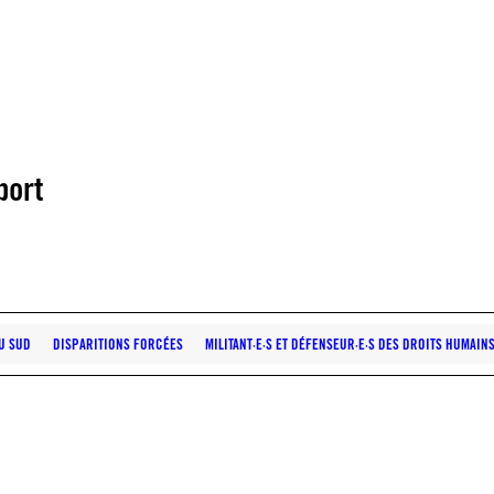
port
U SUD
DISPARITIONS FORCÉES
MILITANT·E·S ET DÉFENSEUR·E·S DES DROITS HUMAIN