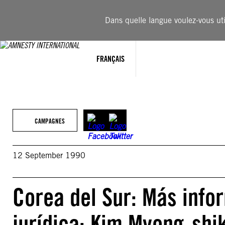
Aller
au
Dans quelle langue voulez-vous util
contenu
FRANÇAIS
CAMPAGNES
12 September 1990
Corea del Sur: Más info
jurídica: Kim Myong-shi