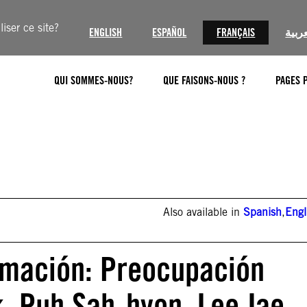
iser ce site?
ENGLISH
ESPAÑOL
FRANÇAIS
عربية
QUI SOMMES-NOUS?
QUE FAISONS-NOUS ?
PAGES 
Also available in
Spanish
,
Engl
rmación: Preocupación
k, Puh Sah-hyon, Lee Jae-