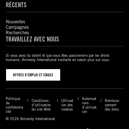
RÉCENTS
Nouvelles
Campagnes
Recherches
TRAVAILLEZ AVEC NOUS
Si vous avez du talent et que vous êtes passionné-e par les droits
humains, Amnesty International souhaite en savoir plus sur vous.
OFFRES D’EMPLOI ET STAGES
Politique
Autorisat
Conditions
Utilisat
Rembour
de
ions
d’utilisation
ion des
sement
confidentia
d’utilisat
du site Web
cookies
des dons
lité
ion
© 2026 Amnesty International