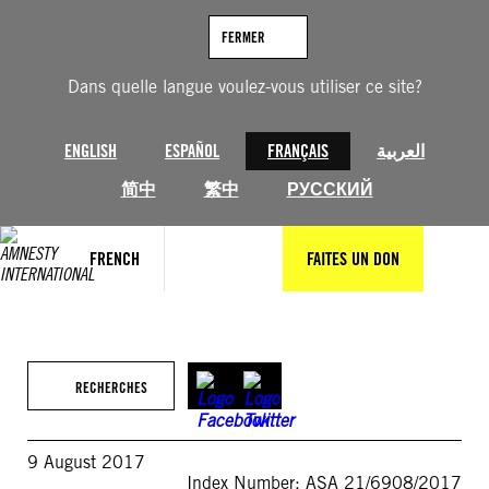
Aller
au
FERMER
contenu
Dans quelle langue voulez-vous utiliser ce site?
ENGLISH
ESPAÑOL
FRANÇAIS
العربية
简中
繁中
РУССКИЙ
FRENCH
FAITES UN DON
RECHERCHES
9 August 2017
Index Number: ASA 21/6908/2017