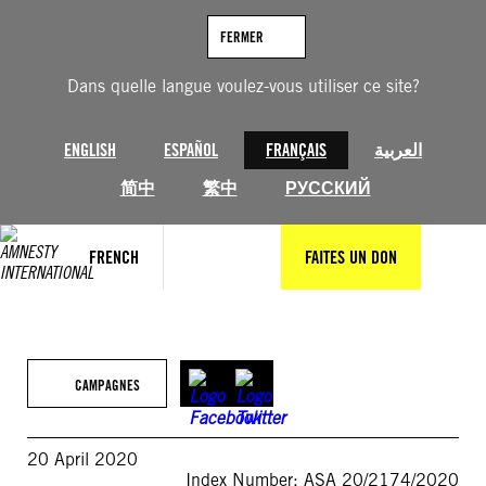
Aller
au
FERMER
contenu
Dans quelle langue voulez-vous utiliser ce site?
ENGLISH
ESPAÑOL
FRANÇAIS
العربية
简中
繁中
РУССКИЙ
FRENCH
FAITES UN DON
CAMPAGNES
20 April 2020
Index Number: ASA 20/2174/2020